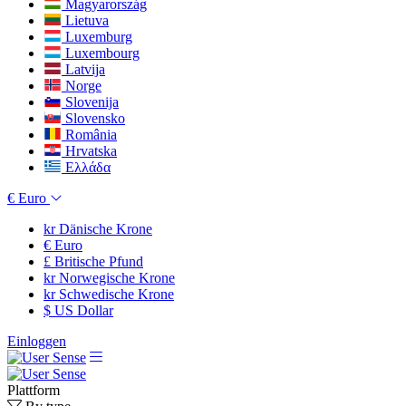
Magyarország
Lietuva
Luxemburg
Luxembourg
Latvija
Norge
Slovenija
Slovensko
România
Hrvatska
Ελλάδα
€
Euro
kr
Dänische Krone
€
Euro
£
Britische Pfund
kr
Norwegische Krone
kr
Schwedische Krone
$
US Dollar
Einloggen
Plattform