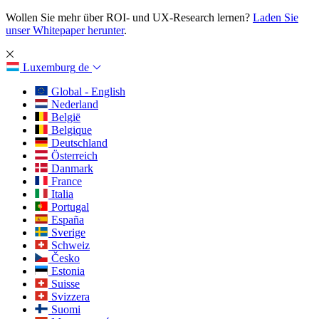
Wollen Sie mehr über ROI- und UX-Research lernen?
Laden Sie
unser Whitepaper herunter
.
Luxemburg
de
Global - English
Nederland
België
Belgique
Deutschland
Österreich
Danmark
France
Italia
Portugal
España
Sverige
Schweiz
Česko
Estonia
Suisse
Svizzera
Suomi