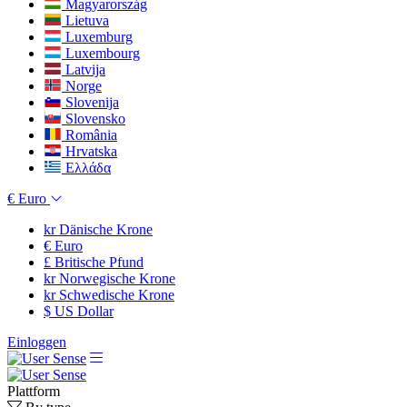
Magyarország
Lietuva
Luxemburg
Luxembourg
Latvija
Norge
Slovenija
Slovensko
România
Hrvatska
Ελλάδα
€
Euro
kr
Dänische Krone
€
Euro
£
Britische Pfund
kr
Norwegische Krone
kr
Schwedische Krone
$
US Dollar
Einloggen
Plattform