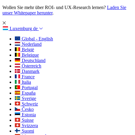
Wollen Sie mehr über ROI- und UX-Research lernen?
Laden Sie
unser Whitepaper herunter
.
Luxemburg
de
Global - English
Nederland
België
Belgique
Deutschland
Österreich
Danmark
France
Italia
Portugal
España
Sverige
Schweiz
Česko
Estonia
Suisse
Svizzera
Suomi