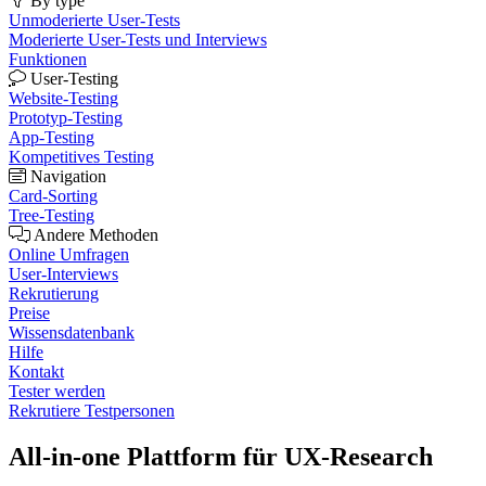
By type
Unmoderierte User-Tests
Moderierte User-Tests und Interviews
Funktionen
User-Testing
Website-Testing
Prototyp-Testing
App-Testing
Kompetitives Testing
Navigation
Card-Sorting
Tree-Testing
Andere Methoden
Online Umfragen
User-Interviews
Rekrutierung
Preise
Wissensdatenbank
Hilfe
Kontakt
Tester werden
Rekrutiere Testpersonen
All-in-one Plattform für
UX-Research