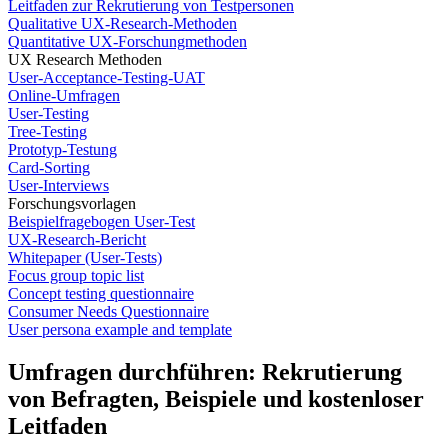
Leitfaden zur Rekrutierung von Testpersonen
Qualitative UX-Research-Methoden
Quantitative UX-Forschungmethoden
UX Research Methoden
User-Acceptance-Testing-UAT
Online-Umfragen
User-Testing
Tree-Testing
Prototyp-Testung
Card-Sorting
User-Interviews
Forschungsvorlagen
Beispielfragebogen User-Test
UX-Research-Bericht
Whitepaper (User-Tests)
Focus group topic list
Concept testing questionnaire
Consumer Needs Questionnaire
User persona example and template
Umfragen durchführen: Rekrutierung
von Befragten, Beispiele und kostenloser
Leitfaden