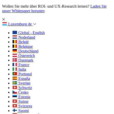
Wollen Sie mehr über ROI- und UX-Research lernen?
Laden Sie
unser Whitepaper herunter
.
Luxemburg
de
Global - English
Nederland
België
Belgique
Deutschland
Österreich
Danmark
France
Italia
Portugal
España
Sverige
Schweiz
Česko
Estonia
Suisse
Svizzera
Suomi