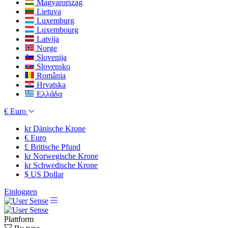
Magyarország
Lietuva
Luxemburg
Luxembourg
Latvija
Norge
Slovenija
Slovensko
România
Hrvatska
Ελλάδα
€
Euro
kr
Dänische Krone
€
Euro
£
Britische Pfund
kr
Norwegische Krone
kr
Schwedische Krone
$
US Dollar
Einloggen
Plattform