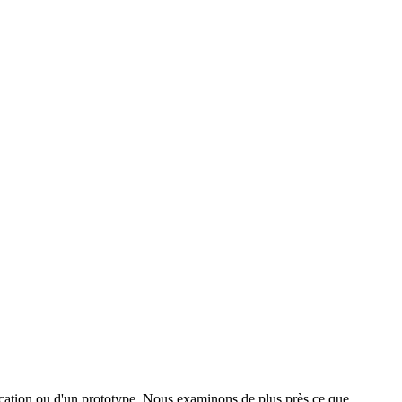
plication ou d'un prototype. Nous examinons de plus près ce que