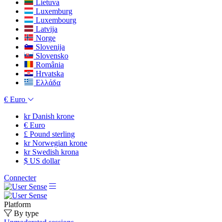
Lietuva
Luxemburg
Luxembourg
Latvija
Norge
Slovenija
Slovensko
România
Hrvatska
Ελλάδα
€
Euro
kr
Danish krone
€
Euro
£
Pound sterling
kr
Norwegian krone
kr
Swedish krona
$
US dollar
Connecter
Platform
By type