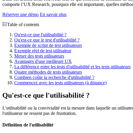
comporte l’UX Research, pourquoi elle est importante, quelles méth
Réserver une démo
En savoir plus
Table of contents
Qu'est-ce que l'utilisabilité ?
Qu'est-ce que le test d'utilisabilité ?
Exemple de script de test utilisateurs
Exemple réel de test utilisateur
Mener des tests utilisateurs
Avantages d'une meilleure UX
La différence entre les tests d'utilisabilité et les tests utilisateurs
Quatre méthodes de tests utilisateurs
Combien coûte la recherche d'utilisabilité ?
Commencez avec les tests utilisateurs (à distance)
Qu'est-ce que l'utilisabilité ?
L'utilisabilité ou la convivialité est la mesure dans laquelle un utilisat
l'utilisateur ne ressent pas de frustration.
Définition de l'utilisabilité