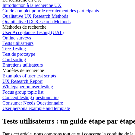
Introduction à la recherche UX
Guide complet pour le recrutement des participants
Qualitative UX Research Methods
Quantitative UX Research Methods
Méthodes de recherche
User Acceptance Testing (UAT)
Online surveys
Tests utilisateurs
Tree Testing
Test de prototype
Card sorting
Entretiens utilisateurs
Modèles de recherche
Examples of user test scripts
UX Research Report
Whitepaper on user testing
Focus group topic list
Concept testing questionnaire
Consumer Needs Questionnaire
User persona example and template
Tests utilisateurs : un guide étape par étap
Dans cet article, nous couvrons tout ce qui concerne la conduite de la