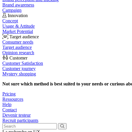
Brand awareness
Campaign
Innovation
Concept
Usage & Attitude
Market Potential
Target audience
Consumer needs
Target audience
Opinion research
Customer
Customer Satisfaction
Customer journey
Mystery shopping
Not sure which method is best suited to your needs or curious ab
Pricing
Ressources
Help
Contact
Devenir testeur
Recruit participants
La recherche en UX