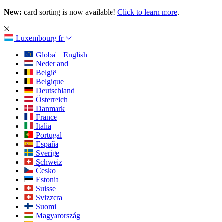
New:
card sorting is now available!
Click to learn more
.
Luxembourg
fr
Global - English
Nederland
België
Belgique
Deutschland
Österreich
Danmark
France
Italia
Portugal
España
Sverige
Schweiz
Česko
Estonia
Suisse
Svizzera
Suomi
Magyarország