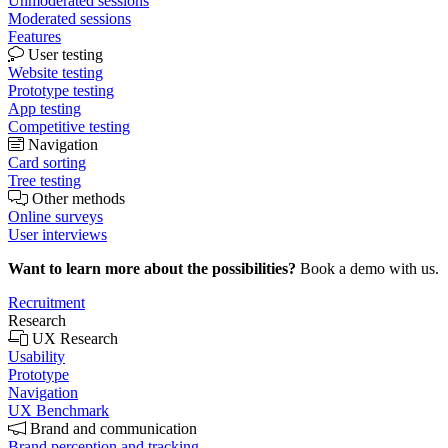
Unmoderated sessions
Moderated sessions
Features
User testing
Website testing
Prototype testing
App testing
Competitive testing
Navigation
Card sorting
Tree testing
Other methods
Online surveys
User interviews
Want to learn more about the possibilities?
Book a demo with us.
Recruitment
Research
UX Research
Usability
Prototype
Navigation
UX Benchmark
Brand and communication
Brand perception and tracking