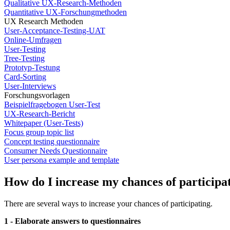
Qualitative UX-Research-Methoden
Quantitative UX-Forschungmethoden
UX Research Methoden
User-Acceptance-Testing-UAT
Online-Umfragen
User-Testing
Tree-Testing
Prototyp-Testung
Card-Sorting
User-Interviews
Forschungsvorlagen
Beispielfragebogen User-Test
UX-Research-Bericht
Whitepaper (User-Tests)
Focus group topic list
Concept testing questionnaire
Consumer Needs Questionnaire
User persona example and template
How do I increase my chances of participa
There are several ways to increase your chances of participating.
1 - Elaborate answers to questionnaires