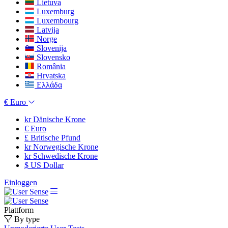
Lietuva
Luxemburg
Luxembourg
Latvija
Norge
Slovenija
Slovensko
România
Hrvatska
Ελλάδα
€
Euro
kr
Dänische Krone
€
Euro
£
Britische Pfund
kr
Norwegische Krone
kr
Schwedische Krone
$
US Dollar
Einloggen
Plattform
By type