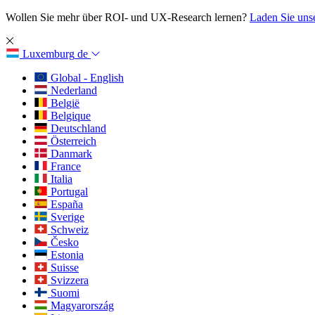
Wollen Sie mehr über ROI- und UX-Research lernen?
Laden Sie uns
Luxemburg
de
Global - English
Nederland
België
Belgique
Deutschland
Österreich
Danmark
France
Italia
Portugal
España
Sverige
Schweiz
Česko
Estonia
Suisse
Svizzera
Suomi
Magyarország