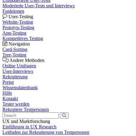
Unmoderierte User-Tests
Moderierte User-Tests und Interviews
Funktionen
User-Testing
Website-Testing
Prototyp-Testing
App-Testing
Kompetitives Testing
Navigation
Card-Sorting
Tree-Testing
Andere Methoden
Online Umfragen
User-Interviews
Rekrutierung
Preise
Wissensdatenbank
Hilfe
Kontakt
Tester werden
Rekrutiere Testpersonen
UX und Marktforschung
Einführung in UX Research
Leitfaden zur Rekrutierung von Testpersonen